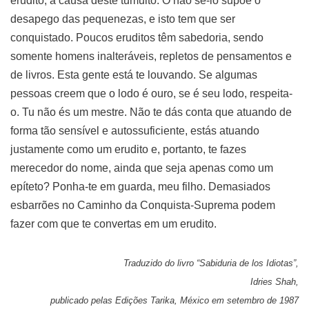
erudito, a causa deste tumulto. O não sê-lo supõe o
desapego das pequenezas, e isto tem que ser
conquistado. Poucos eruditos têm sabedoria, sendo
somente homens inalteráveis, repletos de pensamentos e
de livros. Esta gente está te louvando. Se algumas
pessoas creem que o lodo é ouro, se é seu lodo, respeita-
o. Tu não és um mestre. Não te dás conta que atuando de
forma tão sensível e autossuficiente, estás atuando
justamente como um erudito e, portanto, te fazes
merecedor do nome, ainda que seja apenas como um
epíteto? Ponha-te em guarda, meu filho. Demasiados
esbarrões no Caminho da Conquista-Suprema podem
fazer com que te convertas em um erudito.
Traduzido do livro “Sabiduria de los Idiotas”,
Idries Shah,
publicado pelas Edições Tarika, México em setembro de 1987