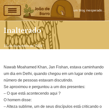
um blog inesperado…
Pular
para
o
Inalterado
conteúdo
13 de dezembro de 2024
Nawab Moahamed Khan, Jan Fishan, estava caminhando
um dia em Delhi, quando chegou em um lugar onde certo
número de pessoas estavam discutindo.
Se aproximou e perguntou a um dos presentes:
– O que está acontecendo aqui ?
O homem disse:
– Alteza sublime, um de seus discípulos está criticando o