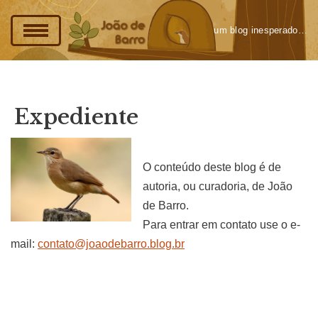
um blog inesperado…
Pular
para
o
conteúdo
Expediente
O conteúdo deste blog é de
autoria, ou curadoria, de João
de Barro.
Para entrar em contato use o e-
mail:
contato@joaodebarro.blog.br