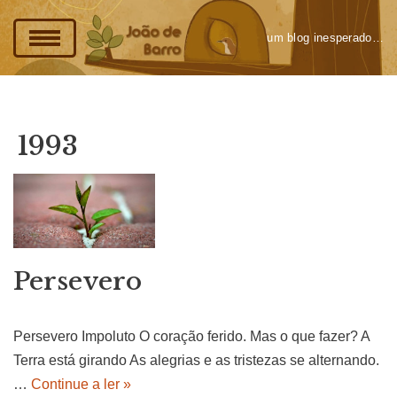
um blog inesperado…
Pular
para
o
conteúdo
1993
Persevero
Persevero Impoluto O coração ferido. Mas o que fazer? A
Terra está girando As alegrias e as tristezas se alternando.
…
Continue a ler »