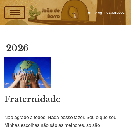
um blog inesperado…
Pular
para
o
conteúdo
2026
Fraternidade
Não agrado a todos. Nada posso fazer. Sou o que sou.
Minhas escolhas não são as melhores, só são