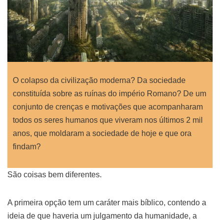
O colapso da civilização moderna? Da sociedade
constituída sobre as ruínas do império Romano? De um
conjunto de crenças e motivações que acompanharam
todos os seres humanos que viveram nos últimos 2 mil
anos, que moldaram a sociedade de hoje e que ora
findam?
São coisas bem diferentes.
A primeira opção tem um caráter mais bíblico, contendo a
ideia de que haveria um julgamento da humanidade, a