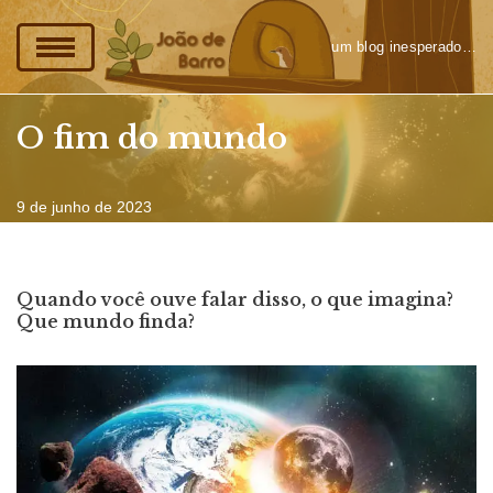
um blog inesperado…
Pular
para
o
O fim do mundo
conteúdo
9 de junho de 2023
Quando você ouve falar disso, o que imagina?
Que mundo finda?