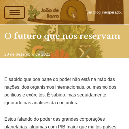
um blog inesperado…
Pular
para
o
O futuro que nos reservam
conteúdo
23 de dezembro de 2022
É sabido que boa parte do poder não está na mão das
nações, dos organismos internacionais, ou mesmo dos
políticos e exércitos. É sabido, mas seguidamente
ignorado nas análises da conjuntura.
Estou falando do poder das grandes corporações
planetárias, algumas com PIB maior que muitos países.