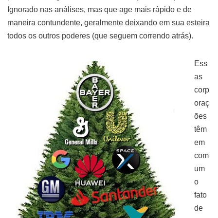
Ignorado nas análises, mas que age mais rápido e de
maneira contundente, geralmente deixando em sua esteira
todos os outros poderes (que seguem correndo atrás).
Ess
as
corp
oraç
ões
têm
em
com
um
o
fato
de