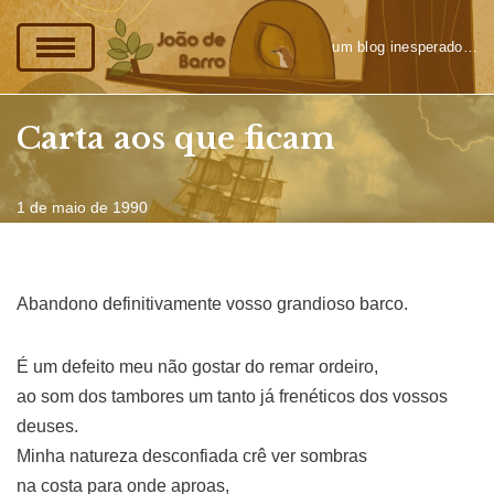
um blog inesperado…
Pular
para
o
Carta aos que ficam
conteúdo
1 de maio de 1990
Abandono definitivamente vosso grandioso barco.
É um defeito meu não gostar do remar ordeiro,
ao som dos tambores um tanto já frenéticos dos vossos
deuses.
Minha natureza desconfiada crê ver sombras
na costa para onde aproas,